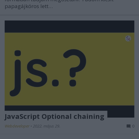
papagájkóros lett…
JavaScript Optional chaining
Webdeveloper
•
2022. május 29.
0