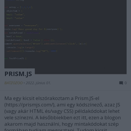
PRISM.JS
BATZOZOO
•
2022. június 01.
0
Ma egy kicsit elszórakoztam a Prism.JS-el
(https://prismjs.com/), ami egy kódszínező, azaz JS
(vagy akár HTML és/vagy CSS) példakódokat lehet
vele színezni. A későbbiekben ezt itt, ezen a blogon
akarom majd használni, hogy mintakódokat szép
formában tudjam megosztani. Tudom kicsit