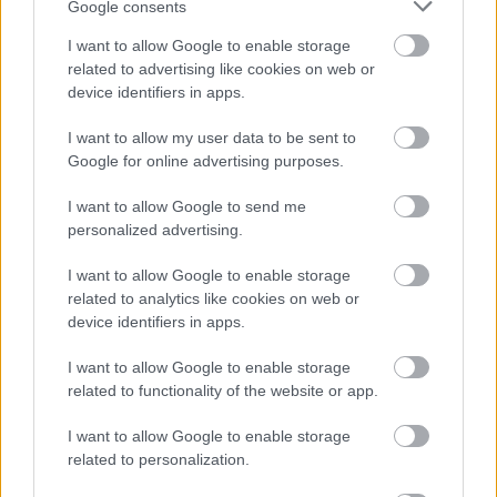
Google consents
Webfejlesztés témakörben is lehet indulni a 6.
Országos IT megmérettetésen. Ha neked is HTML /
I want to allow Google to enable storage
CSS / JavaSctipt folyik az ereidben, akkor neked is
related to advertising like cookies on web or
érdemes indulni.A jelmondat szerint hagyományos
device identifiers in apps.
eszközökkel történő webfejlesztés lesz a feladata a
kategóriában indulónak. Ha jól tudom, akkor…
I want to allow my user data to be sent to
Google for online advertising purposes.
Async request body function in
I want to allow Google to send me
Node.JS
personalized advertising.
BATZOZOO
•
2022. június 07.
0
I want to allow Google to enable storage
related to analytics like cookies on web or
device identifiers in apps.
A Node.JS ajánlása szerint többféle módon
kaphatjuk el a frontend által a requestben küldött
I want to allow Google to enable storage
body-t Node.JS-ben. A connection-callback során
related to functionality of the website or app.
átadott kérelem objektum egy stream, egy
adatfolyam magyarul. Tehát ezt a folyamot kell
I want to allow Google to enable storage
figyelnünk, egy listenerrel. A req.on data és a req.on
related to personalization.
end…