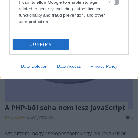
I want to allow Google to enable storage
related to security, including authentication
functionality and fraud prevention, and other
user protection.
CONFIRM
Data Deletion
Data Access
Privacy Policy
A PHP-ből soha nem lesz JavaScript
BATZOZOO
•
2022. június 05.
0
Azt hittem, hogy csempészhetek egy kis JavaScript