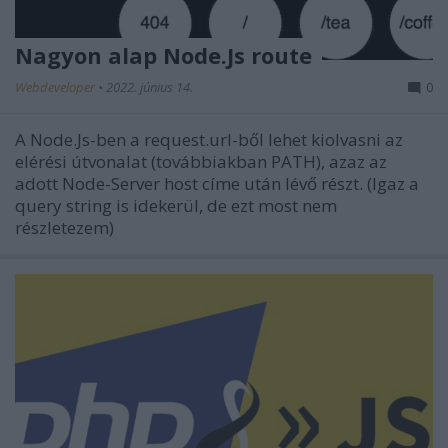
Nagyon alap Node.Js route
Webdeveloper
•
2022. június 14.
0
A Node.Js-ben a request.url-ből lehet kiolvasni az
elérési útvonalat (továbbiakban PATH), azaz az
adott Node-Server host címe után lévő részt. (Igaz a
query string is idekerül, de ezt most nem
részletezem)