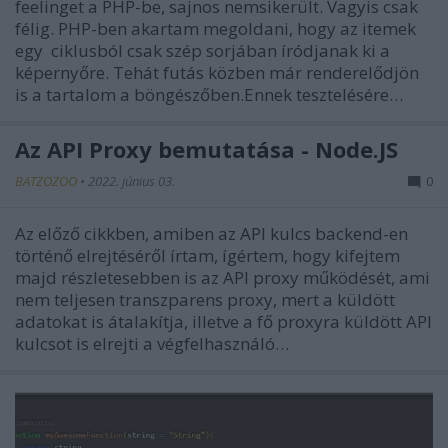
feelinget a PHP-be, sajnos nemsikerült. Vagyis csak
félig. PHP-ben akartam megoldani, hogy az itemek
egy ciklusból csak szép sorjában íródjanak ki a
képernyőre. Tehát futás közben már renderelődjön
is a tartalom a böngészőben.Ennek tesztelésére…
Az API Proxy bemutatása - Node.JS
BATZOZOO
•
2022. június 03.
0
Az előző cikkben, amiben az API kulcs backend-en
történő elrejtéséről írtam, ígértem, hogy kifejtem
majd részletesebben is az API proxy működését, ami
nem teljesen transzparens proxy, mert a küldött
adatokat is átalakítja, illetve a fő proxyra küldött API
kulcsot is elrejti a végfelhasználó…