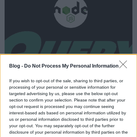
Blog -
Do Not Process My Personal Information
NodeJS Query-String az url csomag
If you wish to opt-out of the sale, sharing to third parties, or
segítségével
processing of your personal or sensitive information for
targeted advertising by us, please use the below opt-out
Webdeveloper
•
2022. június 11.
0
section to confirm your selection. Please note that after your
opt-out request is processed you may continue seeing
interest-based ads based on personal information utilized by
Az előző posztban bemutattam 3 eltérő, de nagyon
us or personal information disclosed to third parties prior to
hasonló módszert a query-sting-ek elkapására, most
your opt-out. You may separately opt-out of the further
pedig bemutatom a legjobbat és egyben
disclosure of your personal information by third parties on the
legegyszerűbbet az "url" csomag használatával.