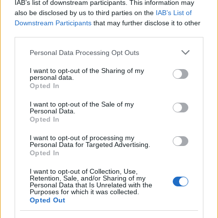
IAB’s list of downstream participants. This information may
also be disclosed by us to third parties on the
IAB’s List of
Downstream Participants
that may further disclose it to other
third parties.
Please note that this website/app uses one or more Google
Personal Data Processing Opt Outs
services and may gather and store information including but
not limited to your visit or usage behaviour. You may click to
I want to opt-out of the Sharing of my
personal data.
grant or deny consent to Google and its third-party tags to
Opted In
use your data for below specified purposes in below Google
consent section.
I want to opt-out of the Sale of my
Personal Data.
Opted In
I want to opt-out of processing my
Personal Data for Targeted Advertising.
Opted In
6. Országos IT megmérettetés 2022
I want to opt-out of Collection, Use,
Retention, Sale, and/or Sharing of my
webfejlesztés témakörben
Personal Data that Is Unrelated with the
Purposes for which it was collected.
BATZOZOO
•
2022. június 11.
0
Opted Out