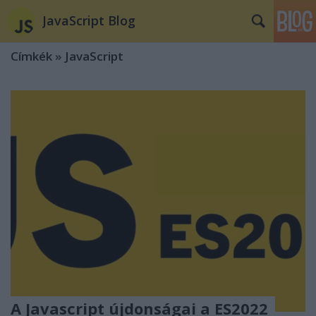
JavaScript Blog
Címkék
»
JavaScript
A Javascript újdonságai a ES2022